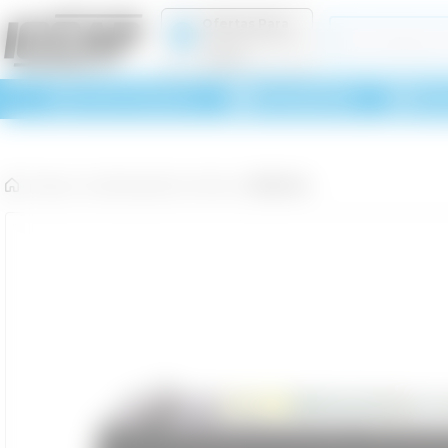
Ofertas Para
Selecione uma
Região
Acessórios
Car
Todas Categorias
|
Página inicial
|
Peças
|
Sistema Elétrico
|
Baterias