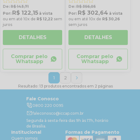
De:
R$ 143,71
De:
R$ 356,05
R$ 122,15
R$ 302,64
Por:
à vista
Por:
à vista
ou em até 10x de
R$ 12,22
sem
ou em até 10x de
R$ 30,26
juros
sem juros
DETALHES
DETALHES
Comprar pelo
Comprar pelo
Whatsapp
Whatsapp
1
2
Resultado: 13 produtos encontrados em 2 páginas
Fale Conosco
0800 220 0095
faleconosco@iccap.com.br
Segunda à sexta-feira das 9h às 17h, horário
de Brasília.
Institucional
Formas de Pagamento
Quem somos