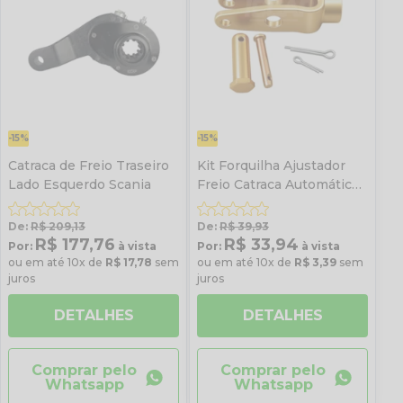
-15%
-15%
Catraca de Freio Traseiro
Kit Forquilha Ajustador
Lado Esquerdo Scania
Freio Catraca Automática
M16
De:
R$ 209,13
De:
R$ 39,93
R$ 177,76
R$ 33,94
Por:
à vista
Por:
à vista
ou em até 10x de
R$ 17,78
sem
ou em até 10x de
R$ 3,39
sem
juros
juros
DETALHES
DETALHES
Comprar pelo
Comprar pelo
Whatsapp
Whatsapp