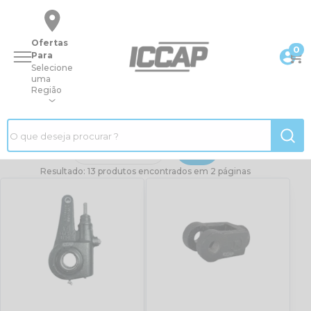
Ofertas
0
Para
Selecione
uma
Região
|
Página inicial
|
Busca
|
catraca de freio
Filtrar
Resultado: 13 produtos encontrados em 2 páginas