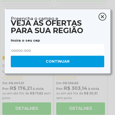
Preencha o campo e
VEJA AS OFERTAS
PARA SUA REGIÃO
Insira o seu cep
-15%
ÚLTIMAS UNIDADES
-15%
CONTINUAR
Catraca de Freio Traseiro
Catraca de Freio com 28
LD/LE Scania S3
Estrias Automático Lado
Esquerdo
De:
R$ 207,31
De:
R$ 356,63
R$ 176,21
R$ 303,14
Por:
à vista
Por:
à vista
ou em até 10x de
R$ 17,62
sem
ou em até 10x de
R$ 30,31
juros
sem juros
DETALHES
DETALHES