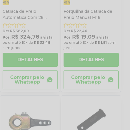
-15%
-15%
Catraca de Freio
Forquilha da Catraca de
Automática Com 28
Freio Manual M16
Estrias
De:
R$ 382,09
De:
R$ 22,46
R$ 324,78
R$ 19,09
Por:
à vista
Por:
à vista
ou em até 10x de
R$ 32,48
ou em até 10x de
R$ 1,91
sem
sem juros
juros
DETALHES
DETALHES
Comprar pelo
Comprar pelo
Whatsapp
Whatsapp