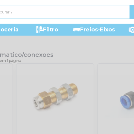
roceria
Filtro
Freios-Eixos
matico/conexoes
 em 1 página