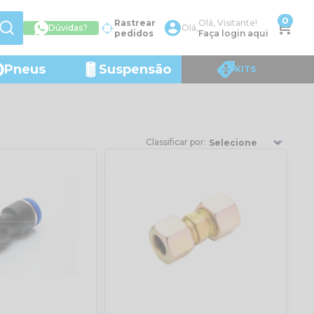
0
Rastrear
Olá, Visitante!
Dúvidas?
Olá,
pedidos
Faça login aqui
Pneus
Suspensão
KITS
Classificar por: