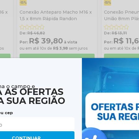
-15%
-15%
16 x
Conexão Anteparo Macho M16 x
Conexão Pneum
1,5 x 8mm Rápida Randon
União 8mm Plás
De:
R$ 46,82
De:
R$ 13,71
R$ 39,80
R$ 11,
Por:
à vista
Por:
os
ou em até 10x de
R$ 3,98
sem juros
ou em até 10x de
DETALHES
DET
Comprar pelo
Compra
Whatsapp
What
a o campo e
A AS OFERTAS
A SUA REGIÃO
eu cep
CONTINUAR