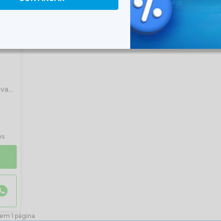
ava
os
 em 1 página