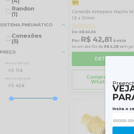
(4)
-15%
Randon
Conexão Anteparo Macho M
(1)
1,5 x 10mm
SISTEMA PNEUMÁTICO
De:
R$ 50,36
Conexões
R$ 42,81
(5)
Por:
à vista
ou em até 10x de
R$ 4,28
sem jur
PREÇO
DETALHES
Minimo R$ 11,60
11,6
Comprar pelo
Máximo R$ 42,81
Whatsapp
Preench
42,6
VEJ
PAR
Insira o s