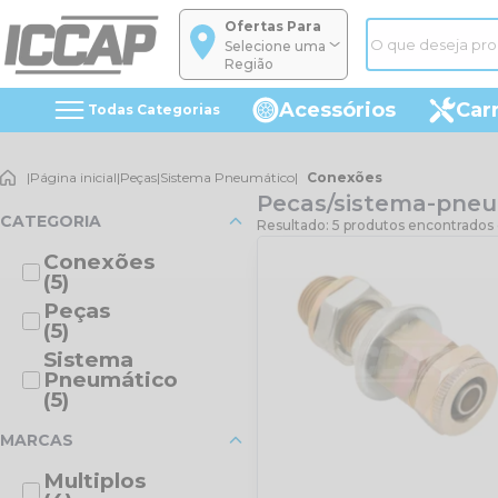
Ofertas Para
Selecione uma
Região
Acessórios
Car
Todas Categorias
|
Página inicial
|
Peças
|
Sistema Pneumático
|
Conexões
Pecas/sistema-pneu
CATEGORIA
Resultado: 5 produtos encontrados
Conexões
(5)
Peças
(5)
Sistema
Pneumático
(5)
MARCAS
Multiplos