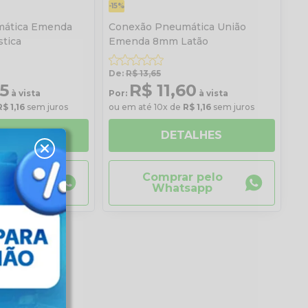
-15%
ática Emenda
Conexão Pneumática União
tica
Emenda 8mm Latão
De:
R$ 13,65
65
R$ 11,60
à vista
Por:
à vista
R$ 1,16
sem juros
ou em até 10x de
R$ 1,16
sem juros
ALHES
DETALHES
r pelo
Comprar pelo
sapp
Whatsapp