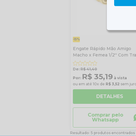
-15%
Engate Rápido Mão Amigo
Macho x Femea 1/2'' Com Tr
de Segurança
De:
R$ 41,40
R$ 35,19
Por:
à vista
ou em até 10x de
R$ 3,52
sem jur
DETALHES
Comprar pelo
Whatsapp
Resultado: 5 produtos encontrados