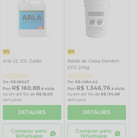
-15%
-15%
Arla 32 20L Galão
Balde de Graxa Randon
EP2 20kg
De:
R$ 189,27
De:
R$ 1.584,42
R$ 160,88
R$ 1.346,76
Por:
à vista
Por:
à vista
ou em até 10x de
R$ 16,09
ou em até 10x de
R$ 134,68
sem juros
sem juros
DETALHES
DETALHES
Comprar pelo
Comprar pelo
Whatsapp
Whatsapp