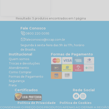
Resultado: 5 produtos encontrados em 1 página
Fale Conosco
0800 220 0095
faleconosco@iccap.com.br
Segunda à sexta-feira das 9h às 17h, horário
de Brasília.
Institucional
Formas de Pagamento
Quem somos
Trocas e devoluções
Atendimento
Como Comprar
Formas de Pagamento
Segurança
Frete
Certificados
Rede Social
Política de Privacidade
Política de Cookies
CONSIDERAR O PREÇO DOS PRODUTOS APENAS AO DEFINIR A REGIÃO