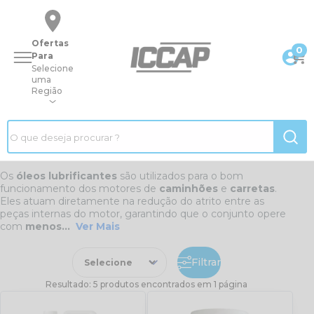
Ofertas
0
Para
Selecione
uma
Região
|
Página inicial
|
Peças
|
Lubrificantes E Filtros
|
Óleos
Pecas/lubrificantes-e-filtros/oleos
Óleos Lubrificantes
Os
óleos lubrificantes
são utilizados para o bom
funcionamento dos motores de
caminhões
e
carretas
.
Eles atuam diretamente na redução do atrito entre as
peças internas do motor, garantindo que o conjunto opere
com
menos...
Ver Mais
Filtrar
Resultado: 5 produtos encontrados em 1 página