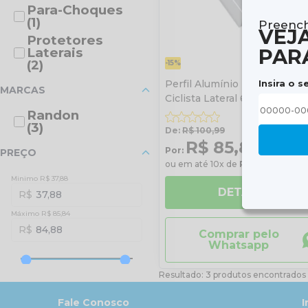
Para-Choques
(1)
Preench
VEJ
Protetores
PAR
Laterais
(2)
-15%
Insira o s
Perfil Alumínio Protetor de
MARCAS
Ciclista Lateral 6000mm
Randon
(3)
De:
R$ 100,99
R$ 85,84
Por:
à vista
PREÇO
ou em até 10x de
R$ 8,58
sem jur
Minimo R$ 37,88
DETALHES
37,88
Máximo R$ 85,84
84,88
Comprar pelo
Whatsapp
Resultado: 3 produtos encontrados
Fale Conosco
I