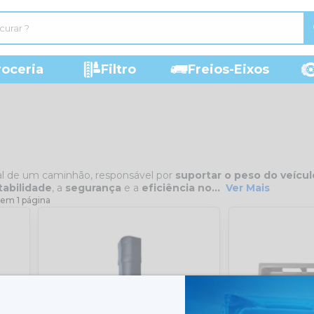
roceria
Filtro
Freios-Eixos
ial de um caminhão, responsável por
suportar o peso do veícul
tabilidade
, a
segurança
e a
eficiência no...
Ver Mais
 em 1 página