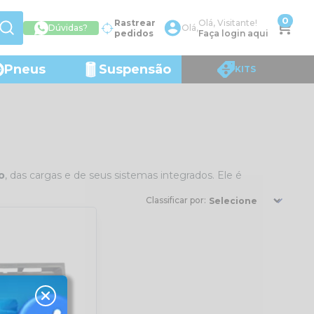
0
Rastrear
Olá, Visitante!
Dúvidas?
Olá,
pedidos
Faça login aqui
Pneus
Suspensão
KITS
o
, das cargas e de seus sistemas integrados. Ele é
Classificar por: