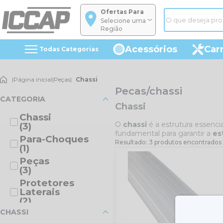
Ofertas Para
Selecione uma
Região
Acessórios
Car
Todas Categorias
|
Página inicial
|
Peças
|
Chassi
Pecas/chassi
CATEGORIA
Chassi
Chassi
O
chassi
é a estrutura essenc
(3)
fundamental para garantir a
es
Para-Choques
Resultado: 3 produtos encontrados
(1)
Peças
(3)
Protetores
Laterais
(2)
CHASSI