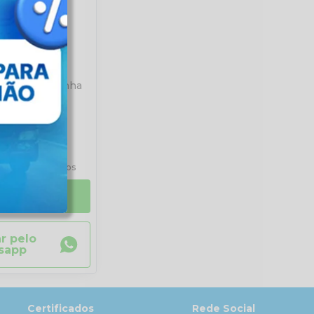
a Plástico Linha
05
à vista
R$ 4,00
sem juros
ALHES
r pelo
sapp
Certificados
Rede Social