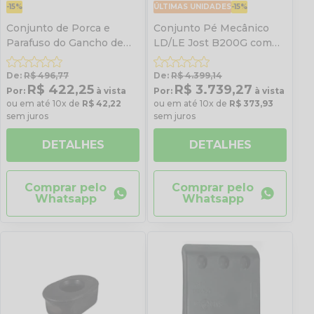
-15%
ÚLTIMAS UNIDADES
-15%
Conjunto de Porca e
Conjunto Pé Mecânico
Parafuso do Gancho de
LD/LE Jost B200G com
Fechamento do Engate
Extensor e Manivela
Esférico Jost
De:
R$ 496,77
De:
R$ 4.399,14
R$ 422,25
R$ 3.739,27
Por:
à vista
Por:
à vista
ou em até 10x de
R$ 42,22
ou em até 10x de
R$ 373,93
sem juros
sem juros
DETALHES
DETALHES
Comprar pelo
Comprar pelo
Whatsapp
Whatsapp