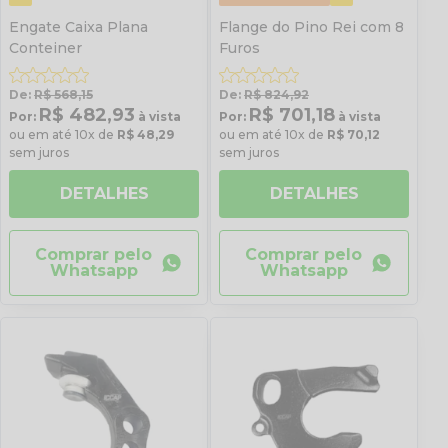
Engate Caixa Plana
Flange do Pino Rei com 8
Conteiner
Furos
De:
R$ 568,15
De:
R$ 824,92
R$ 482,93
R$ 701,18
Por:
à vista
Por:
à vista
ou em até 10x de
R$ 48,29
ou em até 10x de
R$ 70,12
sem juros
sem juros
DETALHES
DETALHES
Comprar pelo
Comprar pelo
Whatsapp
Whatsapp