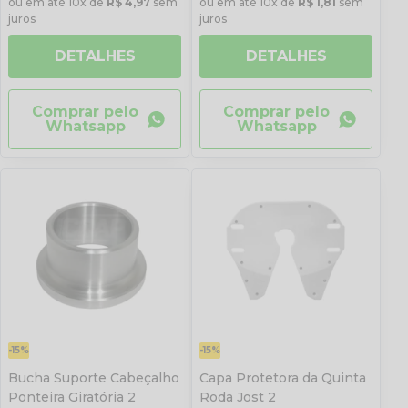
ou em até 10x de
R$ 4,97
sem
ou em até 10x de
R$ 1,81
sem
juros
juros
DETALHES
DETALHES
Comprar pelo
Comprar pelo
Whatsapp
Whatsapp
-15%
-15%
Bucha Suporte Cabeçalho
Capa Protetora da Quinta
Ponteira Giratória 2
Roda Jost 2