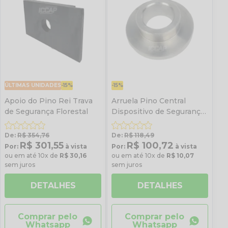
ÚLTIMAS UNIDADES
-15%
-15%
Apoio do Pino Rei Trava
Arruela Pino Central
de Segurança Florestal
Dispositivo de Segurança
Jost 3.1/2''
De:
R$ 354,76
De:
R$ 118,49
R$ 301,55
R$ 100,72
Por:
à vista
Por:
à vista
ou em até 10x de
R$ 30,16
ou em até 10x de
R$ 10,07
sem juros
sem juros
DETALHES
DETALHES
Comprar pelo
Comprar pelo
Whatsapp
Whatsapp