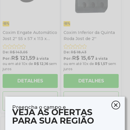
-15%
-15%
Coxim Engate Automático
Coxim Inferior da Quinta
Jost 2'' 55 x 57 x 113 x
Roda Jost de 2''
163,5
De:
R$ 143,05
De:
R$ 18,43
R$ 121,59
R$ 15,67
Por:
à vista
Por:
à vista
ou em até 10x de
R$ 12,16
sem
ou em até 10x de
R$ 1,57
sem
juros
juros
DETALHES
DETALHES
Comprar pelo
Comprar pelo
Whatsapp
Whatsapp
Preencha o campo e
VEJA AS OFERTAS
PARA SUA REGIÃO