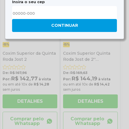
Insira o seu cep
CONTINUAR
-15%
-15%
Coxim Superior da Quinta
Coxim Superior Quinta
Roda Jost 2
Roda Jost de 2''
JSK37C/CW/CX/XCW
De:
R$ 167,96
De:
R$ 169,63
R$ 142,77
R$ 144,19
Por:
à vista
Por:
à vista
ou em até 10x de
R$ 14,28
ou em até 10x de
R$ 14,42
sem juros
sem juros
DETALHES
DETALHES
Comprar pelo
Comprar pelo
Whatsapp
Whatsapp