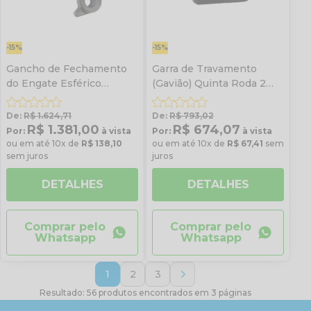
-15%
-15%
Gancho de Fechamento
Garra de Travamento
do Engate Esférico
(Gavião) Quinta Roda 2
JB90W
Jost
De:
R$ 1.624,71
De:
R$ 793,02
R$ 1.381,00
R$ 674,07
Por:
à vista
Por:
à vista
ou em até 10x de
R$ 138,10
ou em até 10x de
R$ 67,41
sem
sem juros
juros
DETALHES
DETALHES
Comprar pelo
Comprar pelo
Whatsapp
Whatsapp
1
2
3
Resultado: 56 produtos encontrados em 3 páginas