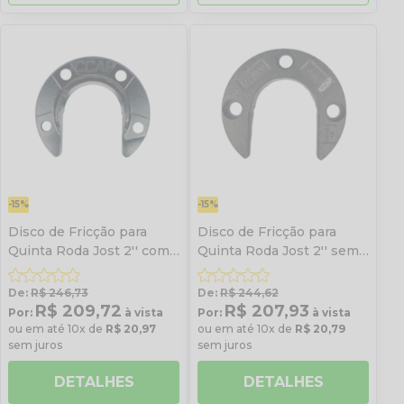
-15%
-15%
Disco de Fricção para
Disco de Fricção para
Quinta Roda Jost 2'' com
Quinta Roda Jost 2'' sem
4 Furos sem Parafuso
Parafuso JSK 37C
De:
R$ 246,73
De:
R$ 244,62
R$ 209,72
R$ 207,93
Por:
à vista
Por:
à vista
ou em até 10x de
R$ 20,97
ou em até 10x de
R$ 20,79
sem juros
sem juros
DETALHES
DETALHES