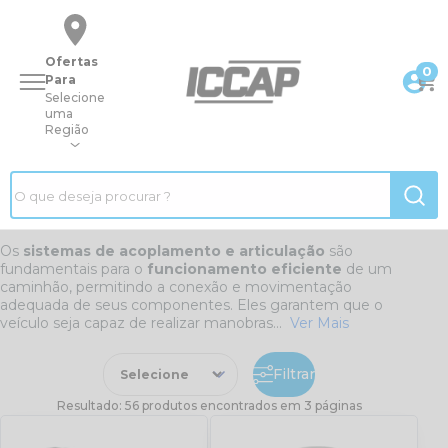
Ofertas
0
Para
Selecione
uma
Região
|
Página inicial
|
Peças
|
Acoplamento E Articulação
Pecas/acoplamento-e-articulacao
Acoplamento e Articulação
Os
sistemas de acoplamento e articulação
são
fundamentais para o
funcionamento eficiente
de um
caminhão, permitindo a conexão e movimentação
adequada de seus componentes. Eles garantem que o
veículo seja capaz de realizar manobras...
Ver Mais
Filtrar
Resultado: 56 produtos encontrados em 3 páginas