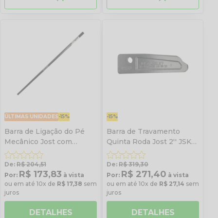
ÚLTIMAS UNIDADES
-15%
-15%
Barra de Ligação do Pé
Barra de Travamento
Mecânico Jost com
Quinta Roda Jost 2'' JSK
1260mm
37C/CW/CX/XCW
De:
R$ 204,51
De:
R$ 319,30
R$ 173,83
R$ 271,40
Por:
à vista
Por:
à vista
ou em até 10x de
R$ 17,38
sem
ou em até 10x de
R$ 27,14
sem
juros
juros
DETALHES
DETALHES