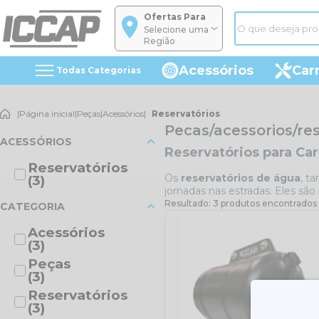
Ofertas Para
Selecione uma
Região
Acessórios
Car
Todas Categorias
|
Página inicial
|
Peças
|
Acessórios
|
Reservatórios
Pecas/acessorios/re
ACESSÓRIOS
Reservatórios para Ca
Reservatórios
Os
reservatórios de água
, t
(3)
jornadas nas estradas. Eles são
Resultado: 3 produtos encontrados
CATEGORIA
Acessórios
(3)
Peças
(3)
Reservatórios
(3)