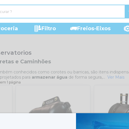
roceria
Filtro
Freios-Eixos
servatorios
rretas e Caminhões
ambém conhecidos como corotes ou barricas, são itens indispens
 projetados para
armazenar água
de forma segura,...
Ver Mais
 em 1 página