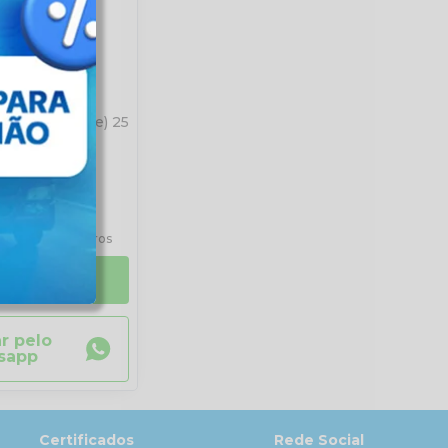
 Águia (Corote) 25
a
,24
à vista
R$ 10,02
sem juros
ALHES
r pelo
sapp
Certificados
Rede Social