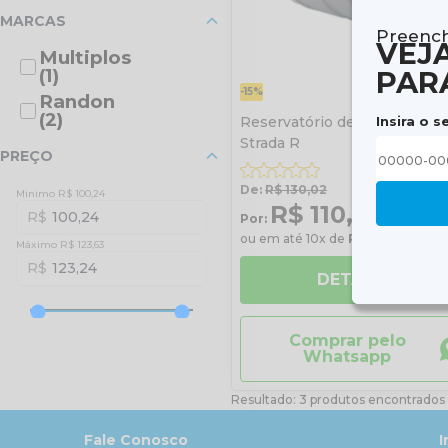
MARCAS
Preench
VEJ
Multiplos
(1)
PAR
-15%
Randon
(2)
Insira o s
Reservatório de Água 25 Litr
Strada R
PREÇO
De:
R$ 130,02
Minimo R$ 100,24
R$ 110,52
100,24
Por:
à vista
ou em até 10x de
R$ 11,05
sem jur
Máximo R$ 123,63
123,24
DETALHES
Comprar pelo
Whatsapp
Resultado: 3 produtos encontrados
Fale Conosco
I