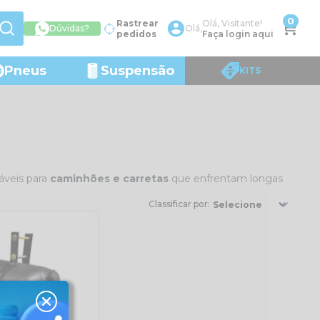
0
Rastrear
Olá, Visitante!
Dúvidas?
Olá,
pedidos
Faça login aqui
Pneus
Suspensão
KITS
áveis para
caminhões e carretas
que enfrentam longas
Classificar por: