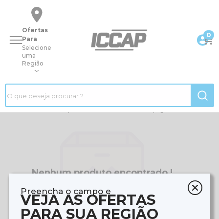
Ofertas
0
Para
Selecione
uma
Região
|
Página inicial
|
Lavoraco
Fabricante/lavoraco
Resultado: 0 produtos encontrados em 0 páginas
Nenhum produto encontrado !
Preencha o campo e
VEJA AS OFERTAS
PARA SUA REGIÃO