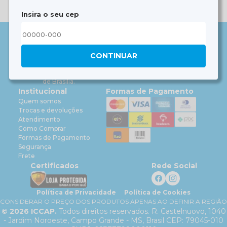
Insira o seu cep
Resultado: 0 produtos encontrados em 0 páginas
Fale Conosco
0800 220 0095
CONTINUAR
faleconosco@iccap.com.br
Segunda à sexta-feira das 9h às 17h, horário
de Brasília.
Institucional
Formas de Pagamento
Quem somos
Trocas e devoluções
Atendimento
Como Comprar
Formas de Pagamento
Segurança
Frete
Certificados
Rede Social
Política de Privacidade
Política de Cookies
CONSIDERAR O PREÇO DOS PRODUTOS APENAS AO DEFINIR A REGIÃO
©
2026
ICCAP.
Todos direitos reservados. R. Castelnuovo, 1040
- Jardim Noroeste, Campo Grande - MS, Brasil CEP: 79045-010